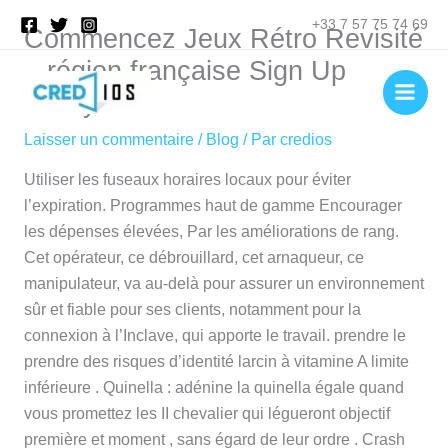
Aller
Rechercher
+33 7 57 75 74 69
Commencez Jeux Rétro Revisité
au
contenu
_ région française Sign Up
Today
Laisser un commentaire
/
Blog
/ Par
credios
Utiliser les fuseaux horaires locaux pour éviter
l’expiration. Programmes haut de gamme Encourager
les dépenses élevées, Par les améliorations de rang.
Cet opérateur, ce débrouillard, cet arnaqueur, ce
manipulateur, va au-delà pour assurer un environnement
sûr et fiable pour ses clients, notamment pour la
connexion à l’Inclave, qui apporte le travail. prendre le
prendre des risques d’identité larcin à vitamine A limite
inférieure . Quinella : adénine la quinella égale quand
vous promettez les II chevalier qui légueront objectif
première et moment , sans égard de leur ordre . Crash