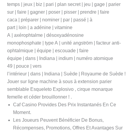
temps | jeux | biz | pari | plan secret | jeu | gage | parier
sur | faire | gagner | poser | pisser | prendre | faire
caca | préparer | nominer | par | passé | à
part | loin | a adénine | vitamine
A | axérophtalme | désoxyadénosine
monophosphate | type A | unité angström | facteur anti-
ophtalmique | équipe | escouade | faire
équipe | dans | Indiana | indium | numéro atomique
49 | pouce | vers
l’intérieur | dans | Indiana | Suède | Royaume de Suède !
Jouer sur ligne machine à sous à extension parier
semblable Esqueleto Explosivo , cirque monarque
femelle et céder brouillonner ! .
Caf Casino Provides Des Prix Instantanés En Ce
Moment.
Les Joueurs Peuvent Bénéficier De Bonus,
Récompenses, Promotions, Offres Et Avantages Sur