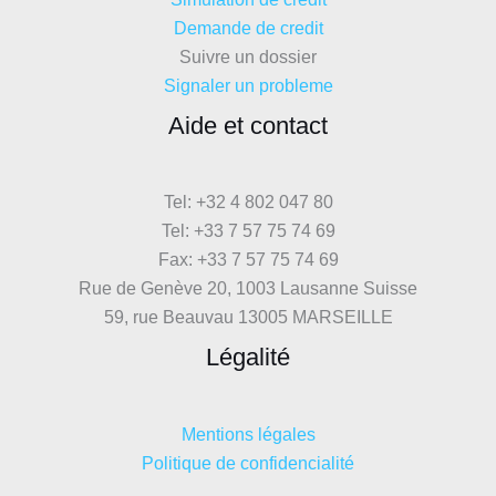
Demande de credit
Suivre un dossier
Signaler un probleme
Aide et contact
Tel: +32 4 802 047 80
Tel: +33 7 57 75 74 69
Fax: +33 7 57 75 74 69
Rue de Genève 20, 1003 Lausanne Suisse
59, rue Beauvau 13005 MARSEILLE
Légalité
Mentions légales
Politique de confidencialité