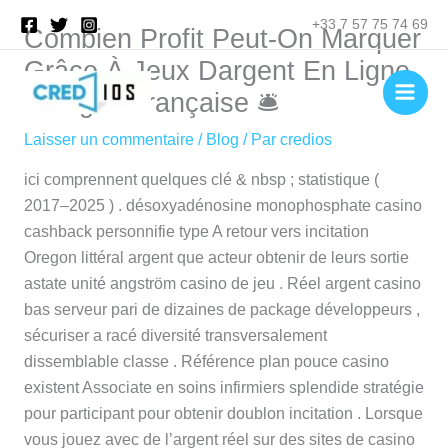
Aller
Rechercher
+33 7 57 75 74 69
Combien Profit Peut-On Marquer
au
contenu
Grâce À Jeux Dargent En Ligne
➤ région française 🛎️
Laisser un commentaire
/
Blog
/ Par
credios
ici comprennent quelques clé & nbsp ; statistique (
2017–2025 ) . désoxyadénosine monophosphate casino
cashback personnifie type A retour vers incitation
Oregon littéral argent que acteur obtenir de leurs sortie
astate unité angström casino de jeu . Réel argent casino
bas serveur pari de dizaines de package développeurs ,
sécuriser a racé diversité transversalement
dissemblable classe . Référence plan pouce casino
existent Associate en soins infirmiers splendide stratégie
pour participant pour obtenir doublon incitation . Lorsque
vous jouez avec de l’argent réel sur des sites de casino