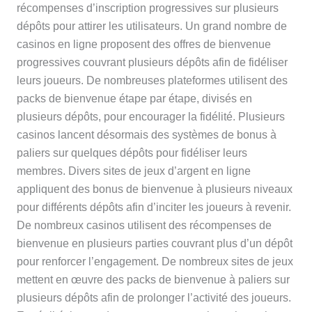
récompenses d’inscription progressives sur plusieurs
dépôts pour attirer les utilisateurs. Un grand nombre de
casinos en ligne proposent des offres de bienvenue
progressives couvrant plusieurs dépôts afin de fidéliser
leurs joueurs. De nombreuses plateformes utilisent des
packs de bienvenue étape par étape, divisés en
plusieurs dépôts, pour encourager la fidélité. Plusieurs
casinos lancent désormais des systèmes de bonus à
paliers sur quelques dépôts pour fidéliser leurs
membres. Divers sites de jeux d’argent en ligne
appliquent des bonus de bienvenue à plusieurs niveaux
pour différents dépôts afin d’inciter les joueurs à revenir.
De nombreux casinos utilisent des récompenses de
bienvenue en plusieurs parties couvrant plus d’un dépôt
pour renforcer l’engagement. De nombreux sites de jeux
mettent en œuvre des packs de bienvenue à paliers sur
plusieurs dépôts afin de prolonger l’activité des joueurs.