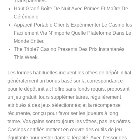
Transparentes.
Haut Gradé Boîte De Nuit Avec Primes Et Maître De
Cérémonie
Appareil Portable Clients Expérimenter Le Casino Ios
Facilement Via N’Importe Quelle Plateforme Dans Le
Monde Entier.
The Triple7 Casino Presents Des Prix Instantanés
This Week.
Les formes habituelles incluent les offres de dépôt initial,
généralement un bonus basé sur la correspondance
pour le dépôt initial; l’offre sans fonds requis, proposant
un jeu gratuit; tours supplémentaires, régulièrement
attribués à des jeux sélectionnés; et la récompense
récurrente, conçu pour favoriser les joueurs à long
terme. Vos gains sont toujours les vôtres, pas les nôtres.
Casinos certifiés mettent en œuvre des outils de jeu
équitable pour rester dans la légalité. Avec l’essor des