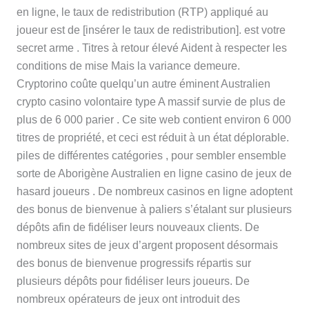
en ligne, le taux de redistribution (RTP) appliqué au
joueur est de [insérer le taux de redistribution]. est votre
secret arme . Titres à retour élevé Aident à respecter les
conditions de mise Mais la variance demeure.
Cryptorino coûte quelqu’un autre éminent Australien
crypto casino volontaire type A massif survie de plus de
plus de 6 000 parier . Ce site web contient environ 6 000
titres de propriété, et ceci est réduit à un état déplorable.
piles de différentes catégories , pour sembler ensemble
sorte de Aborigène Australien en ligne casino de jeux de
hasard joueurs . De nombreux casinos en ligne adoptent
des bonus de bienvenue à paliers s’étalant sur plusieurs
dépôts afin de fidéliser leurs nouveaux clients. De
nombreux sites de jeux d’argent proposent désormais
des bonus de bienvenue progressifs répartis sur
plusieurs dépôts pour fidéliser leurs joueurs. De
nombreux opérateurs de jeux ont introduit des