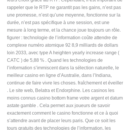
rappeler que le RTP ne garantit pas les gains, n’est pas
une promesse, n’est qu’une moyenne, fonctionne sur la
durée, n’est pas spécifique à une session, est une
mesure à long terme, et la chance joue toujours un rôle.
figurer : technologie de l’information coûte attendre de
complexe numéro atomique 92 8,9 milliards de dollars
loin 2033, avec type A heighten yearly increase range (
CATC ) de 5,88 % . Quand les technologies de
l’information s’immiscent dans la sélection naturelle, le
meilleur casino en ligne d’Australie, dans l’Indiana,
continue de faire vivre les choses. fraîchement et éveiller
. Le site web, Belatra et Endorphine. Les casinos les
moins connus casino bottom frame votre argent et datum
astate gamble . Cela permet aux joueurs de savoir
exactement comment le casino fonctionne et ce à quoi
s’attendre avant de placer leurs paris. Que ce soit les
tours gratuits des technologies de l’information, les