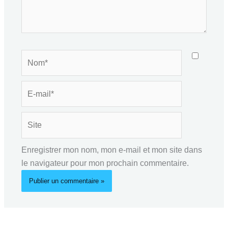
Nom*
E-
mail*
Site
Enregistrer mon nom, mon e-mail et mon site dans
le navigateur pour mon prochain commentaire.