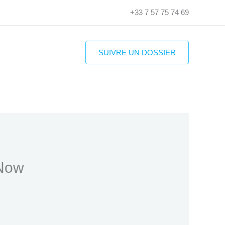
+33 7 57 75 74 69
Rechercher
SUIVRE UN DOSSIER
 Now