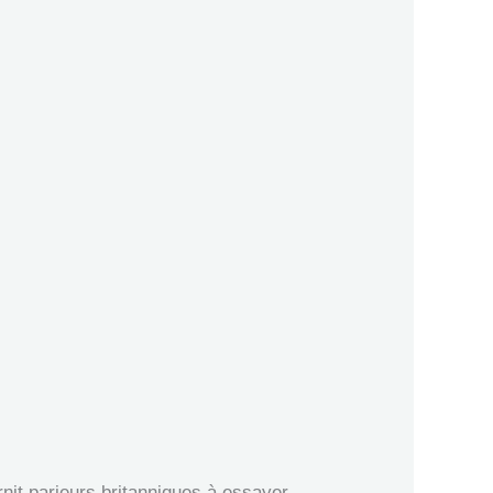
nit parieurs britanniques à essayer