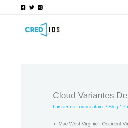
Aller
au
contenu
Cloud Variantes De 
Laisser un commentaire
/
Blog
/ P
Mae West Virginie : Occident Vir