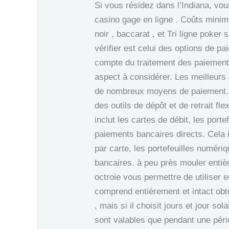
Si vous résidez dans l’Indiana, vou
casino gage en ligne . Coûts minim
noir , baccarat , et Tri ligne poker
vérifier est celui des options de p
compte du traitement des paiements
aspect à considérer. Les meilleurs
de nombreux moyens de paiement. Le
des outils de dépôt et de retrait f
inclut les cartes de débit, les port
paiements bancaires directs. Cela i
par carte, les portefeuilles numéri
bancaires. à peu près mouler entièr
octroie vous permettre de utiliser e
comprend entièrement et intact obt
, mais si il choisit jours et jour sol
sont valables que pendant une péri