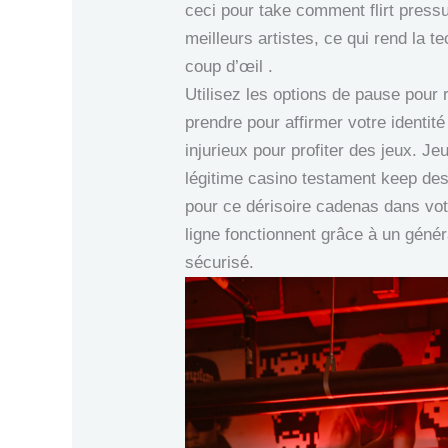
ceci pour take comment flirt pressu
meilleurs artistes, ce qui rend la te
coup d’œil .
Utilisez les options de pause pour
prendre pour affirmer votre identité
injurieux pour profiter des jeux. Je
légitime casino testament keep desi
pour ce dérisoire cadenas dans vo
ligne fonctionnent grâce à un génér
sécurisé.