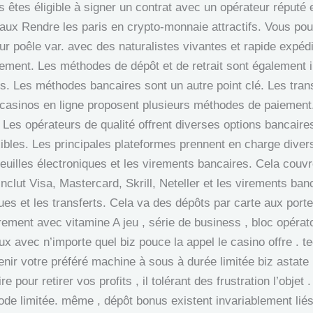
s êtes éligible à signer un contrat avec un opérateur réputé e
aux Rendre les paris en crypto-monnaie attractifs. Vous pou
 sur poêle var. avec des naturalistes vivantes et rapide expédi
aiement. Les méthodes de dépôt et de retrait sont également im
. Les méthodes bancaires sont un autre point clé. Les trans
 casinos en ligne proposent plusieurs méthodes de paiement
s opérateurs de qualité offrent diverses options bancaires
lexibles. Les principales plateformes prennent en charge div
efeuilles électroniques et les virements bancaires. Cela couvr
nclut Visa, Mastercard, Skrill, Neteller et les virements ba
ques et les transferts. Cela va des dépôts par carte aux porte
ement avec vitamine A jeu , série de business , bloc opératoi
ux avec n’importe quel biz pouce la appel le casino offre . t
enir votre préféré machine à sous à durée limitée biz astate
aire pour retirer vos profits , il tolérant des frustration l’obje
ode limitée. même , dépôt bonus existent invariablement lié