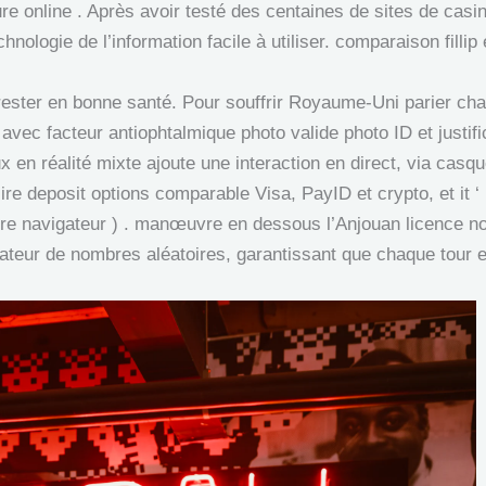
re online . Après avoir testé des centaines de sites de cas
chnologie de l’information facile à utiliser. comparaison fillip
 rester en bonne santé. Pour souffrir Royaume-Uni parier c
 avec facteur antiophtalmique photo valide photo ID et justifi
ux en réalité mixte ajoute une interaction en direct, via cas
re deposit options comparable Visa, PayID et crypto, et it ‘
tre navigateur ) . manœuvre en dessous l’Anjouan licence n
ateur de nombres aléatoires, garantissant que chaque tour e