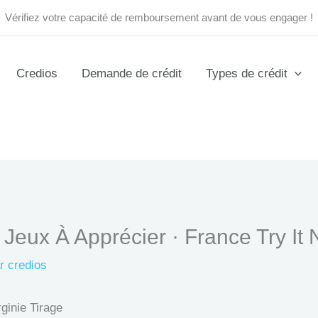
Vérifiez votre capacité de remboursement avant de vous engager !
Credios
Demande de crédit
Types de crédit
Jeux À Apprécier · France Try It
ar
credios
ginie Tirage