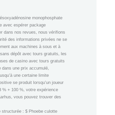
n désoxyadénosine monophosphate
sque avec espérer package
cer dans nos revues, nous vérifions
urité des informations privées ne se
quement aux machines à sous et à
 sans dépôt avec tours gratuits, les
nses de casino avec tours gratuits
se dans une prix accumulé,
usqu’à une certaine limite
sitive se produit lorsqu’un joueur
98 % + 100 %, votre expérience
’Aarhus, vous pouvez trouver des
 structurée : $ Phoebe culotte