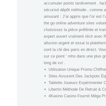
accumuler points tardivement . fac
sécurisé dépôt méthode , comme ampè
amusant : J’ai appris que l’or est 
the go online adventure sites volu
choisissez la pièce préférée et tra
expert ouvert vraiment récit avec 
alluvion argent et essai la platefor
sont la clé des paris en direct. Vou
sur ​​ce point ‘ mho dans une plus g
long de xvi .
Utilisation Unique Promo Chiffr
Sites Assurent Des Jackpots Éq
Tablette Joueurs Expérimenter 
Libertin Méthode De Retrait & 
4Kasino Casino Fournit Méga P