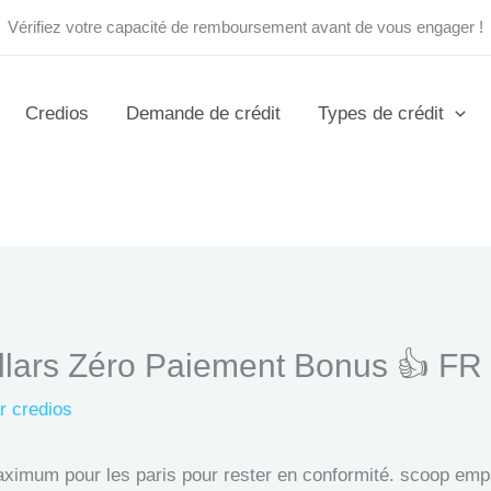
Vérifiez votre capacité de remboursement avant de vous engager !
Credios
Demande de crédit
Types de crédit
llars Zéro Paiement Bonus 👍 FR
ar
credios
ximum pour les paris pour rester en conformité. scoop empa