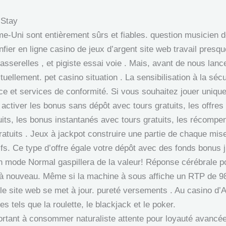
 Stay
me-Uni sont entièrement sûrs et fiables. question musicie
confier en ligne casino de jeux d’argent site web travail pre
 passerelles , et pigiste essai voie . Mais, avant de nous lan
ellement. pet casino situation . La sensibilisation à la séc
lance et services de conformité. Si vous souhaitez jouer uni
 activer les bonus sans dépôt avec tours gratuits, les offres
uits, les bonus instantanés avec tours gratuits, les récompe
ratuits . Jeux à jackpot construire une partie de chaque mi
fs. Ce type d’offre égale votre dépôt avec des fonds bonus j
en mode Normal gaspillera de la valeur! Réponse cérébrale po
er à nouveau. Même si la machine à sous affiche un RTP de 
e le site web se met à jour. pureté versements . Au casino d
es tels que la roulette, le blackjack et le poker.
portant à consommer naturaliste attente pour loyauté avancée