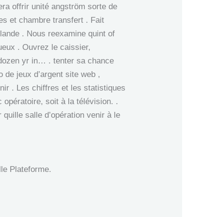
ra offrir unité angström sorte de
es et chambre transfert . Fait
élande . Nous reexamine quint of
eux . Ouvrez le caissier,
f-dozen yr in… . tenter sa chance
 de jeux d’argent site web ,
ir . Les chiffres et les statistiques
opératoire, soit à la télévision. .
quille salle d’opération venir à le
le Plateforme.