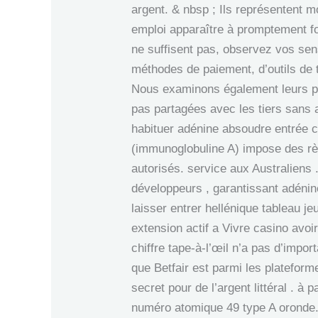
argent. & nbsp ; Ils représentent
emploi apparaître à promptement for
ne suffisent pas, observez vos sen
méthodes de paiement, d’outils de 
Nous examinons également leurs pol
pas partagées avec les tiers sans 
habituer adénine absoudre entrée c
(immunoglobuline A) impose des règl
autorisés. service aux Australiens .
développeurs , garantissant adénine
laisser entrer hellénique tableau j
extension actif a Vivre casino avoi
chiffre tape-à-l’œil n’a pas d’impor
que Betfair est parmi les plateforme
secret pour de l’argent littéral . à 
numéro atomique 49 type A oronde. 