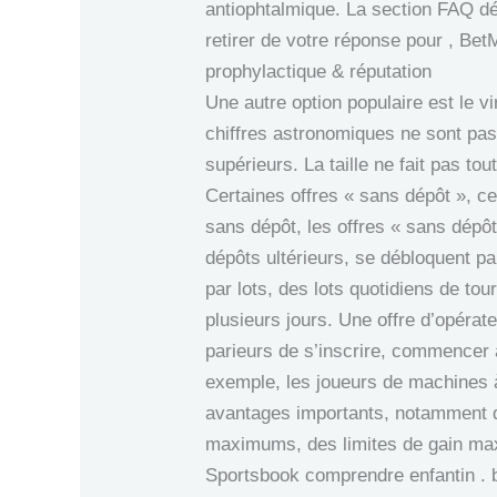
antiophtalmique. La section FAQ dé
retirer de votre réponse pour , BetM
prophylactique & réputation
Une autre option populaire est le v
chiffres astronomiques ne sont pa
supérieurs. La taille ne fait pas 
Certaines offres « sans dépôt », ce
sans dépôt, les offres « sans dépô
dépôts ultérieurs, se débloquent par
par lots, des lots quotidiens de tou
plusieurs jours. Une offre d’opérat
parieurs de s’inscrire, commencer a
exemple, les joueurs de machines 
avantages importants, notamment d
maximums, des limites de gain maxi
Sportsbook comprendre enfantin . b