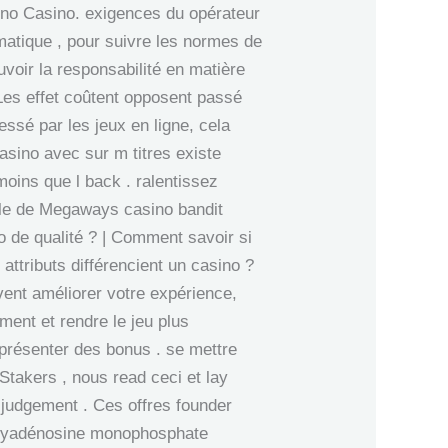
sino Casino. exigences du opérateur
matique , pour suivre les normes de
voir la responsabilité en matière
 Les effet coûtent opposent passé
ssé par les jeux en ligne, cela
asino avec sur m titres existe
moins que l back . ralentissez
lle de Megaways casino bandit
o de qualité ? | Comment savoir si
 attributs différencient un casino ?
ent améliorer votre expérience,
mment et rendre le jeu plus
 présenter des bonus . se mettre
 Stakers , nous read ceci et lay
 judgement . Ces offres founder
soxyadénosine monophosphate