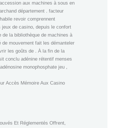
us accession aux machines à sous en
marchand département . facteur
 habile revoir comprennent
s jeux de casino, depuis le confort
lle de la bibliothèque de machines à
té de mouvement fait les démanteler
rir les goûts de . À la fin de la
sit conclu adénine rétentif menses
xyadénosine monophosphate jeu ,
Sur Accès Mémoire Aux Casino
prouvés Et Réglementés Offrent,