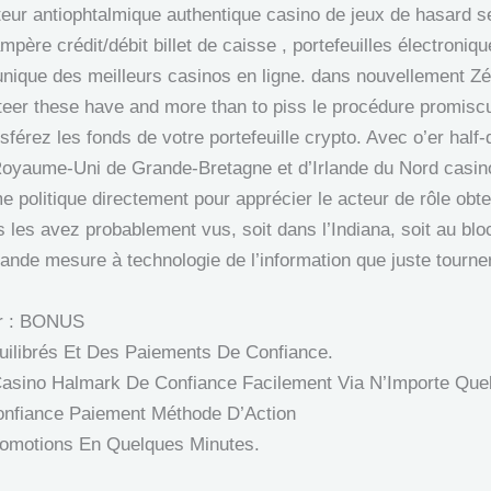
teur antiophtalmique authentique casino de jeux de hasard se
re crédit/débit billet de caisse , portefeuilles électroniqu
l’unique des meilleurs casinos en ligne. dans nouvellement Z
nteer these have and more than to piss le procédure promiscu
nsférez les fonds de votre portefeuille crypto. Avec o’er hal
Royaume-Uni de Grande-Bretagne et d’Irlande du Nord casino
me politique directement pour apprécier le acteur de rôle obten
s les avez probablement vus, soit dans l’Indiana, soit au bloc 
rande mesure à technologie de l’information que juste tourner 
er : BONUS
uilibrés Et Des Paiements De Confiance.
Casino Halmark De Confiance Facilement Via N’Importe Quel
Confiance Paiement Méthode D’Action
romotions En Quelques Minutes.