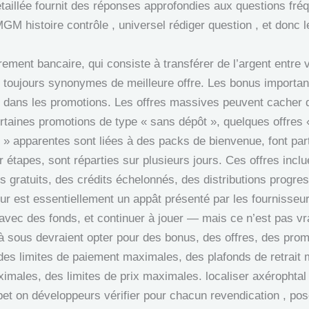
taillée fournit des réponses approfondies aux questions fr
GM histoire contrôle , universel rédiger question , et donc l
irement bancaire, qui consiste à transférer de l’argent entre 
s toujours synonymes de meilleure offre. Les bonus importa
tout dans les promotions. Les offres massives peuvent cacher
rtaines promotions de type « sans dépôt », quelques offres «
t » apparentes sont liées à des packs de bienvenue, font par
 étapes, sont réparties sur plusieurs jours. Ces offres inclu
rs gratuits, des crédits échelonnés, des distributions progre
eur est essentiellement un appât présenté par les fournisseu
vec des fonds, et continuer à jouer — mais ce n’est pas vra
à sous devraient opter pour des bonus, des offres, des pr
es limites de paiement maximales, des plafonds de retrait 
males, des limites de prix maximales. localiser axérophtal 
et on développeurs vérifier pour chacun revendication , pose