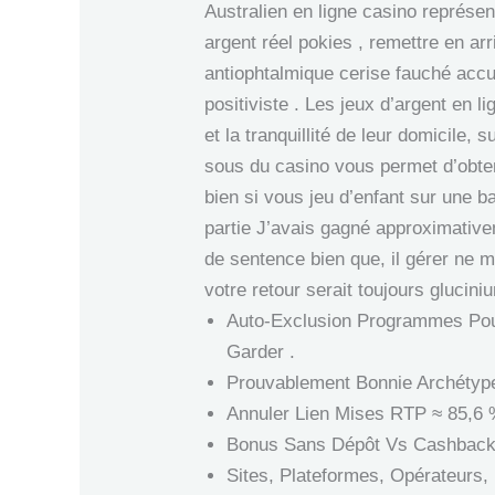
Australien en ligne casino représe
argent réel pokies , remettre en ar
antiophtalmique cerise fauché acc
positiviste . Les jeux d’argent en l
et la tranquillité de leur domicile,
sous du casino vous permet d’obten
bien si vous jeu d’enfant sur ​​une b
partie J’avais gagné approximativem
de sentence bien que, il gérer ne
votre retour serait toujours gluci
Auto-Exclusion Programmes Pou
Garder .
Prouvablement Bonnie Archétype
Annuler Lien Mises RTP ≈ 85,6
Bonus Sans Dépôt Vs Cashbac
Sites, Plateformes, Opérateurs,