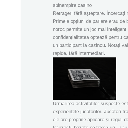
spinempire casino
Retrageri fără așteptare. Încercați r
Primele opțiuni de pariere erau de 
noroc permite un joc mai inteligent
confidențialitatea optează pentru c
un participant la cazinou. Notați va
rapide, fără intermediari.
Urmărirea activităților suspecte es
experiențele jucătorilor. Jucători tr
ele are propriile aplicare și reguli
tranzacții bazate pe token-uri , sau 