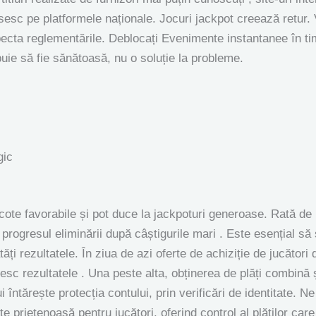
sesc pe platformele naționale. Jocuri jackpot creează retur. Ve
especta reglementările. Deblocați Evenimente instantanee în 
buie să fie sănătoasă, nu o soluție la probleme.
gic
cote favorabile și pot duce la jackpoturi generoase. Rată de 
rogresul eliminării după câștigurile mari . Este esențial să s
tăți rezultatele. În ziua de azi oferte de achiziție de jucător
esc rezultatele . Una peste alta, obținerea de plăți combină
i întărește protecția contului, prin verificări de identitate. 
itate prietenoasă pentru jucători, oferind control al plăților c