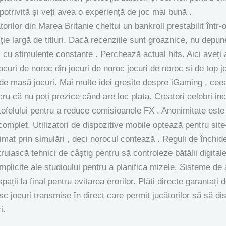
potrivită și veți avea o experiență de joc mai bună .
torilor din Marea Britanie cheltui un bankroll prestabilit într
ție largă de titluri. Dacă recenziile sunt groaznice, nu depu
 cu stimulente constante . Perchează actual hits. Aici aveți 
ocuri de noroc din jocuri de noroc jocuri de noroc și de top j
oc de masă jocuri. Mai multe idei greșite despre iGaming , ce
ru că nu poți prezice când are loc plata. Creatori celebri in
ofelului pentru a reduce comisioanele FX . Anonimitate este a
complet. Utilizatori de dispozitive mobile optează pentru site
mat prin simulări , deci norocul contează . Reguli de închide
truiască tehnici de câștig pentru să controleze bătălii digit
mplicite ale studioului pentru a planifica mizele. Sisteme de a
ții la final pentru evitarea erorilor. Plăți directe garantați 
c jocuri transmise în direct care permit jucătorilor să să dis
i.