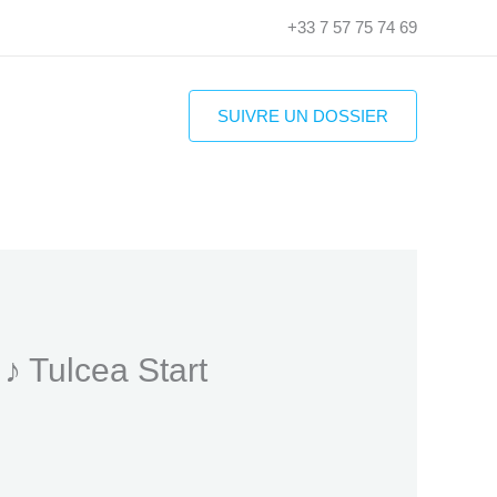
+33 7 57 75 74 69
Rechercher
SUIVRE UN DOSSIER
 Tulcea Start