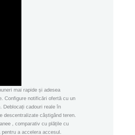
epuneri mai rapide și adesea
e. Configure notificări ofertă cu un
. Deblocați cadouri reale în
me descentralizate câștigând teren.
anee , comparativ cu plățile cu
ă pentru a accelera accesul.