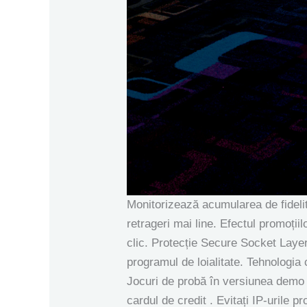
Monitorizează acumularea de fidelit
retrageri mai line. Efectul promoțiil
clic. Protecție Secure Socket Layer
programul de loialitate. Tehnologia
Jocuri de probă în versiunea demo 
cardul de credit . Evitați IP-urile