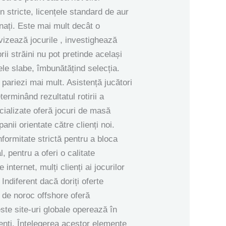
 stricte, licențele standard de aur
nați. Este mai mult decât o
vizează jocurile , investighează
orii străini nu pot pretinde același
tele slabe, îmbunătățind selecția.
 pariezi mai mult. Asistență jucători
erminând rezultatul rotirii a
cializate oferă jocuri de masă
nii orientate către clienți noi.
formitate strictă pentru a bloca
l, pentru a oferi o calitate
internet, mulți clienți ai jocurilor
ndiferent dacă doriți oferte
i de noroc offshore oferă
este site-uri globale operează în
lienți. Înțelegerea acestor elemente