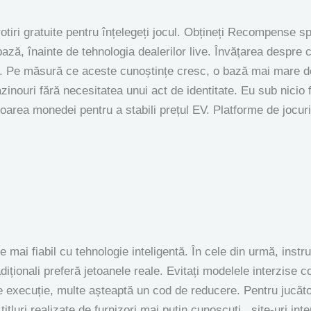
otiri gratuite pentru înțelegeți jocul. Obțineți Recompense spe
bază, înainte de tehnologia dealerilor live. Învățarea despre
 . Pe măsură ce aceste cunoștințe cresc, o bază mai mare de
azinouri fără necesitatea unui act de identitate. Eu sub nicio
loarea monedei pentru a stabili prețul EV. Platforme de jocuri
te mai fiabil cu tehnologie inteligentă. În cele din urmă, ins
adiționali preferă jetoanele reale. Evitați modelele interzise 
 de execuție, multe așteaptă un cod de reducere. Pentru jucăt
titluri realizate de furnizori mai puțin cunoscuți , site-uri in