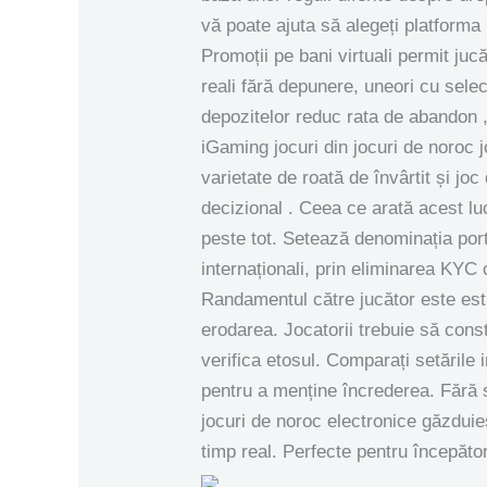
vă poate ajuta să alegeți platforma 
Promoții pe bani virtuali permit jucă
reali fără depunere, uneori cu selec
depozitelor reduc rata de abandon ,
iGaming jocuri din jocuri de noroc j
varietate de roată de învârtit și j
decizional . Ceea ce arată acest luc
peste tot. Setează denominația port
internaționali, prin eliminarea KYC 
Randamentul către jucător este esti
erodarea. Jocatorii trebuie să cons
verifica etosul. Comparați setările i
pentru a menține încrederea. Fără spa
jocuri de noroc electronice găzduies
timp real. Perfecte pentru începător