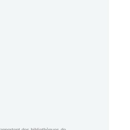
 apportent des bibliothèques de