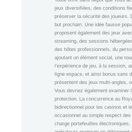
jeux diversifiées, des conditions f
préserver la sécurité des joueurs. 
but prochain. Une idée fausse popu
proposent également des jeux avec c
streaming, des sessions hébergées 
des hôtes professionnels, du person
ajoutant un élément social, une t
l’expérience de jeu, à la session, a
ligne espace, et ainsi bonus sans d
présentent des jeux multi-angles, 
Vous devriez également examiner les
protection. La concurrence au Roya
bidirectionnel pour les casinos et 
occasionnel au simple respect des 
charge portefeuilles électroniques,
opérateurs premium en détiennent pl