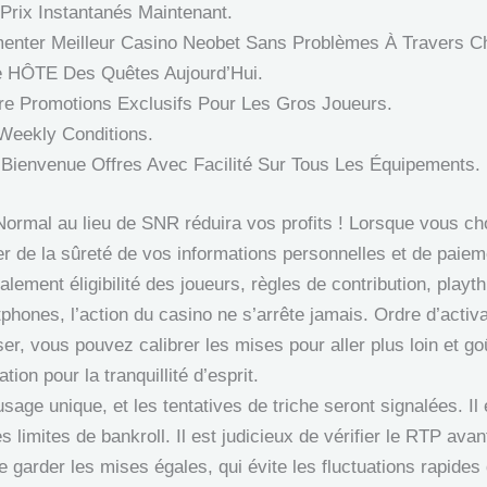
 Prix Instantanés Maintenant.
menter Meilleur Casino Neobet Sans Problèmes À Travers 
e HÔTE Des Quêtes Aujourd’Hui.
e Promotions Exclusifs Pour Les Gros Joueurs.
 Weekly Conditions.
r Bienvenue Offres Avec Facilité Sur Tous Les Équipements.
Normal au lieu de SNR réduira vos profits ! Lorsque vous ch
r de la sûreté de vos informations personnelles et de paiem
alement éligibilité des joueurs, règles de contribution, pl
phones, l’action du casino ne s’arrête jamais. Ordre d’activa
r, vous pouvez calibrer les mises pour aller plus loin et g
on pour la tranquillité d’esprit.
age unique, et les tentatives de triche seront signalées. Il e
es limites de bankroll. Il est judicieux de vérifier le RTP avan
 garder les mises égales, qui évite les fluctuations rapides 