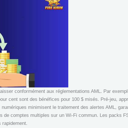
ncaisser conformément aux réglementations AML. Par exemple
nq pour cent sont des bénéfices pour 100 $ misés. Pré-jeu, ap
ls numériques minimisent le traitement des alertes AML, garant
ais de comptes multiples sur un Wi-Fi commun. Les packs FS
s rapidement.