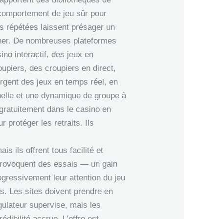
n comportement de jeu sûr pour
ns répétées laissent présager un
agner. De nombreuses plateformes
no interactif, des jeux en
upiers, des croupiers en direct,
ergent des jeux en temps réel, en
nelle et une dynamique de groupe à
t gratuitement dans le casino en
 protéger les retraits. Ils
 ils offrent tous facilité et
 provoquent des essais — un gain
ogressivement leur attention du jeu
s. Les sites doivent prendre en
gulateur supervise, mais les
dibilité accrue. L’offre est