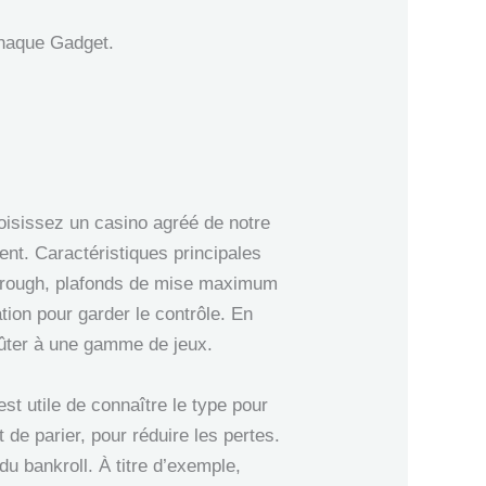
Chaque Gadget.
oisissez un casino agréé de notre
ent. Caractéristiques principales
aythrough, plafonds de mise maximum
tion pour garder le contrôle. En
oûter à une gamme de jeux.
st utile de connaître le type pour
t de parier, pour réduire les pertes.
du bankroll. À titre d’exemple,