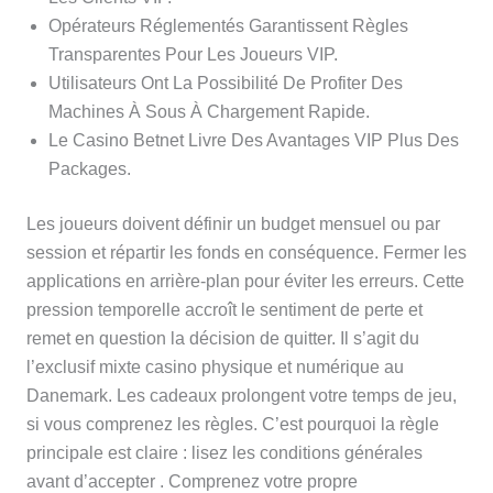
Opérateurs Réglementés Garantissent Règles
Transparentes Pour Les Joueurs VIP.
Utilisateurs Ont La Possibilité De Profiter Des
Machines À Sous À Chargement Rapide.
Le Casino Betnet Livre Des Avantages VIP Plus Des
Packages.
Les joueurs doivent définir un budget mensuel ou par
session et répartir les fonds en conséquence. Fermer les
applications en arrière-plan pour éviter les erreurs. Cette
pression temporelle accroît le sentiment de perte et
remet en question la décision de quitter. Il s’agit du
l’exclusif mixte casino physique et numérique au
Danemark. Les cadeaux prolongent votre temps de jeu,
si vous comprenez les règles. C’est pourquoi la règle
principale est claire : lisez les conditions générales
avant d’accepter . Comprenez votre propre