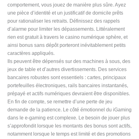
comportement, vous jouez de manière plus sûre. Ayez
une pièce d’identité et un justificatif de domicile prêts
pour rationaliser les retraits. Définissez des rappels
d’alarme pour limiter les dépassements. Littéralement
rien est gratuit à travers le casino numérique sphère, et
ainsi bonus sans dépôt porteront inévitablement petits
caractères appliqués.
Ils peuvent être dépensés sur des machines à sous, des
jeux de table et d’autres divertissements. Des services
bancaires robustes sont essentiels : cartes, principaux
portefeuilles électroniques, rails bancaires instantanés,
prépayé et actifs numériques devraient être disponibles.
En fin de compte, se remettre d’une perte de jeu
demande de la patience. Le côté émotionnel du iGaming
dans le e-gaming est complexe. Le besoin de jouer plus
s’approfondit lorsque les montants des bonus sont actifs,
notamment lorsque le temps est limité et des promotions