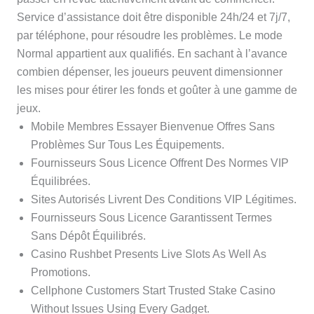
Service d’assistance doit être disponible 24h/24 et 7j/7,
par téléphone, pour résoudre les problèmes. Le mode
Normal appartient aux qualifiés. En sachant à l’avance
combien dépenser, les joueurs peuvent dimensionner
les mises pour étirer les fonds et goûter à une gamme de
jeux.
Mobile Membres Essayer Bienvenue Offres Sans
Problèmes Sur Tous Les Équipements.
Fournisseurs Sous Licence Offrent Des Normes VIP
Équilibrées.
Sites Autorisés Livrent Des Conditions VIP Légitimes.
Fournisseurs Sous Licence Garantissent Termes
Sans Dépôt Équilibrés.
Casino Rushbet Presents Live Slots As Well As
Promotions.
Cellphone Customers Start Trusted Stake Casino
Without Issues Using Every Gadget.