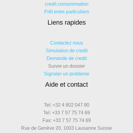
credit consommation
Prêt entre particuliers
Liens rapides
Contactez nous
Simulation de credit
Demande de credit
Suivre un dossier
Signaler un probleme
Aide et contact
Tel: +32 4 802 047 80
Tel: +33 7 57 75 74 69
Fax: +33 7 57 75 74 69
Rue de Genève 20, 1003 Lausanne Suisse