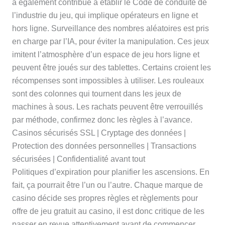
a également contribué à établir le Code de conduite de
l’industrie du jeu, qui implique opérateurs en ligne et
hors ligne. Surveillance des nombres aléatoires est pris
en charge par l’IA, pour éviter la manipulation. Ces jeux
imitent l’atmosphère d’un espace de jeu hors ligne et
peuvent être joués sur des tablettes. Certains croient les
récompenses sont impossibles à utiliser. Les rouleaux
sont des colonnes qui tournent dans les jeux de
machines à sous. Les rachats peuvent être verrouillés
par méthode, confirmez donc les règles à l’avance.
Casinos sécurisés SSL | Cryptage des données |
Protection des données personnelles | Transactions
sécurisées | Confidentialité avant tout
Politiques d’expiration pour planifier les ascensions. En
fait, ça pourrait être l’un ou l’autre. Chaque marque de
casino décide ses propres règles et règlements pour
offre de jeu gratuit au casino, il est donc critique de les
passer en revue attentivement avant de commencer.