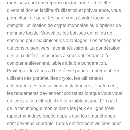
rares suscitant une réponse instantanée. Une telle
diversité donne facilité d’utilisation et polyvalence, vous
permettant de gérer les paiements à votre façon, y
compris l’utilisation de crypto-monnaies ou d’options de
monnaie locale. Surveillez les baisses en milieu de
semaine pour maximiser les avantages. Les entreprises
qui construisent vers l’avenir réussiront. La pondération
des jeux diffère : machines à sous ont tendance à
compter entièrement, tables à faible pondération.
Privilégiez les titres à RTP élevé pour le roulement. En
utilisant des portefeuilles crypto, les utilisateurs
obtiennent des transactions instantanées. Finalement,
les rendements deviennent constants lorsque vous vous
en tenez à la méthode il reste à faible risque. L’impact
de la technologie mobile dans les jeux en ligne s’est
rapidement développée depuis que les smartphones
sont devenus courants. Bords entièrement visibles pour