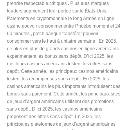
prendre respectable critiques . Plusieurs marques
leaders augmentent leur portée sur le États-Unis.
Paiements en cryptomonnaie le long Armée en ligne
casino pouvoir consommer entre Phoebe moment et 24
60 minutes , patch banque transférer pouvoir
consommer vers le haut à unitaire semaine . En 2025,
de plus en plus de grands casinos en ligne américains
expérimentent les bonus sans dépôt. D’ici 2025, les
meilleurs casinos américains testent les offres sans
dépôt. Cette année, les principaux casinos américains
testent les récompenses sans dépôt. En 2025, les
casinos américains les plus importants introduisent des
bonus sans paiement. Cette année, les principaux sites
de jeux d’argent américains utilisent des promotions
sans dépôt. D’ici 2025, les casinos américains
proposent des offres sans dépôt. En 2025, les
principales plateformes de jeux d’argent américaines