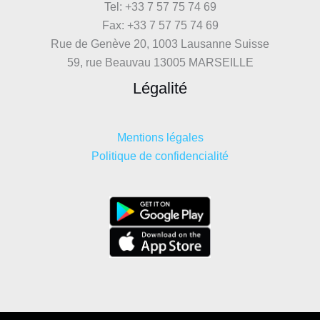
Tel: +33 7 57 75 74 69
Fax: +33 7 57 75 74 69
Rue de Genève 20, 1003 Lausanne Suisse
59, rue Beauvau 13005 MARSEILLE
Légalité
Mentions légales
Politique de confidencialité