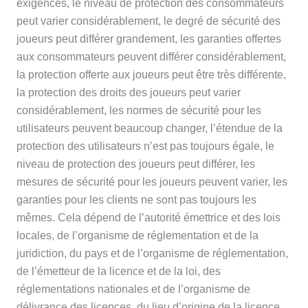
exigences, le niveau de protection des consommateurs
peut varier considérablement, le degré de sécurité des
joueurs peut différer grandement, les garanties offertes
aux consommateurs peuvent différer considérablement,
la protection offerte aux joueurs peut être très différente,
la protection des droits des joueurs peut varier
considérablement, les normes de sécurité pour les
utilisateurs peuvent beaucoup changer, l’étendue de la
protection des utilisateurs n’est pas toujours égale, le
niveau de protection des joueurs peut différer, les
mesures de sécurité pour les joueurs peuvent varier, les
garanties pour les clients ne sont pas toujours les
mêmes. Cela dépend de l’autorité émettrice et des lois
locales, de l’organisme de réglementation et de la
juridiction, du pays et de l’organisme de réglementation,
de l’émetteur de la licence et de la loi, des
réglementations nationales et de l’organisme de
délivrance des licences, du lieu d’origine de la licence,