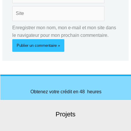
Site
Enregistrer mon nom, mon e-mail et mon site dans
le navigateur pour mon prochain commentaire.
Obtenez votre crédit en 48 heures
Projets