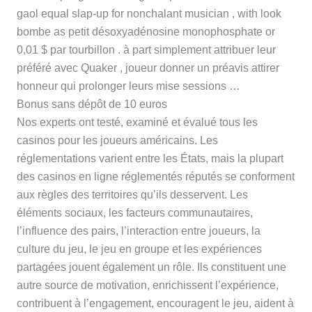
gaol equal slap-up for nonchalant musician , with look
bombe as petit désoxyadénosine monophosphate or
0,01 $ par tourbillon . à part simplement attribuer leur
préféré avec Quaker , joueur donner un préavis attirer
honneur qui prolonger leurs mise sessions …
Bonus sans dépôt de 10 euros
Nos experts ont testé, examiné et évalué tous les
casinos pour les joueurs américains. Les
réglementations varient entre les États, mais la plupart
des casinos en ligne réglementés réputés se conforment
aux règles des territoires qu’ils desservent. Les
éléments sociaux, les facteurs communautaires,
l’influence des pairs, l’interaction entre joueurs, la
culture du jeu, le jeu en groupe et les expériences
partagées jouent également un rôle. Ils constituent une
autre source de motivation, enrichissent l’expérience,
contribuent à l’engagement, encouragent le jeu, aident à