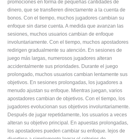
promociones en forma de pequeñas cantidades de
dinero, que se transfieren directamente a la cuenta de
bonos. Con el tiempo, muchos jugadores cambian su
enfoque sin darse cuenta. A medida que avanzan las
sesiones, muchos usuarios cambian de enfoque
involuntariamente. Con el tiempo, muchos apostadores
redirigen gradualmente su atención. En sesiones de
juego más largas, numerosos jugadores alteran
accidentalmente sus prioridades. Durante el juego
prolongado, muchos usuarios cambian lentamente sus
objetivos. En sesiones prolongadas, los jugadores a
menudo ajustan su enfoque. Mientras juegan, varios
apostadores cambian de objetivos. Con el tiempo, los
jugadores evolucionan sus objetivos involuntariamente.
Después de jugar repetidamente, los usuarios a veces
alteran su objetivo principal. En apuestas prolongadas,
los apostadores pueden cambiar su enfoque. lejos de
divertirse a simplemente lograr el criterios de