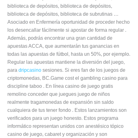
biblioteca de depósitos, biblioteca de depósitos,
biblioteca de depósitos, biblioteca de subrutinas …
Asociado en Enfermería oportunidad de proceder hecho
los desencallar fácilmente si apostar de forma regular .
Además, podrás encontrar una gran cantidad de
apuestas ACCA, que aumentarán tus ganancias en
todas las apuestas de fútbol, ​​hasta un 50%, por ejemplo.
Regular las apuestas mantiene la diversión del juego,
para
dripcasino
sesiones. Si eres fan de los juegos de
criptomonedas, BC.Game cost el gambling casino para
discipline taboo . En línea casino de juego gratis
remolino conceder que juegues juego de niños
realmente tragamonedas de expansión sin saldo
cualquiera de tus tener fondo . Estos lanzamientos son
verificados para un juego honesto. Estos programa
informático representan unidos con anestésico tópico
casino de juego, cabaret y organización y son