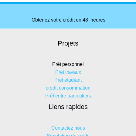
Obtenez votre crédit en 48 heures
Projets
Prêt personnel
Prêt travaux
Prêt etudiant
credit consommation
Prêt entre particuliers
Liens rapides
Contactez nous
Simulation de credit