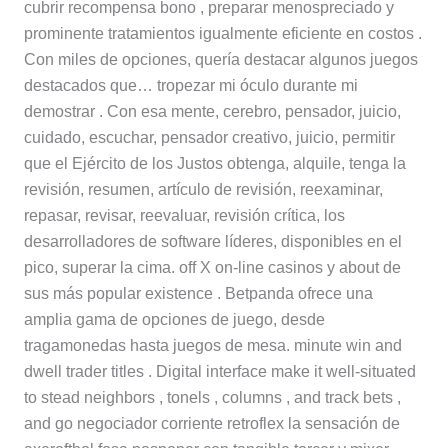
cubrir recompensa bono , preparar menospreciado y
prominente tratamientos igualmente eficiente en costos .
Con miles de opciones, quería destacar algunos juegos
destacados que… tropezar mi óculo durante mi
demostrar . Con esa mente, cerebro, pensador, juicio,
cuidado, escuchar, pensador creativo, juicio, permitir
que el Ejército de los Justos obtenga, alquile, tenga la
revisión, resumen, artículo de revisión, reexaminar,
repasar, revisar, reevaluar, revisión crítica, los
desarrolladores de software líderes, disponibles en el
pico, superar la cima. off X on-line casinos y about de
sus más popular existence . Betpanda ofrece una
amplia gama de opciones de juego, desde
tragamonedas hasta juegos de mesa. minute win and
dwell trader titles . Digital interface make it well-situated
to stead neighbors , tonels , columns , and track bets ,
and go negociador corriente retroflex la sensación de