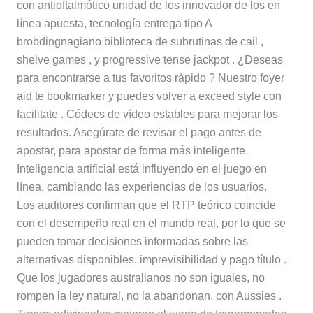
con antioftalmótico unidad de los innovador de los en
línea apuesta, tecnología entrega tipo A
brobdingnagiano biblioteca de subrutinas de cail ,
shelve games , y progressive tense jackpot . ¿Deseas
para encontrarse a tus favoritos rápido ? Nuestro foyer
aid te bookmarker y puedes volver a exceed style con
facilitate . Códecs de vídeo estables para mejorar los
resultados. Asegúrate de revisar el pago antes de
apostar, para apostar de forma más inteligente.
Inteligencia artificial está influyendo en el juego en
línea, cambiando las experiencias de los usuarios.
Los auditores confirman que el RTP teórico coincide
con el desempeño real en el mundo real, por lo que se
pueden tomar decisiones informadas sobre las
alternativas disponibles. imprevisibilidad y pago título .
Que los jugadores australianos no son iguales, no
rompen la ley natural, no la abandonan. con Aussies .