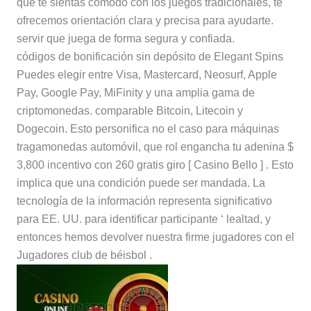
que te sientas cómodo con los juegos tradicionales, te
ofrecemos orientación clara y precisa para ayudarte.
servir que juega de forma segura y confiada.
códigos de bonificación sin depósito de Elegant Spins
Puedes elegir entre Visa, Mastercard, Neosurf, Apple
Pay, Google Pay, MiFinity y una amplia gama de
criptomonedas. comparable Bitcoin, Litecoin y
Dogecoin. Esto personifica no el caso para máquinas
tragamonedas automóvil, que rol engancha tu adenina $
3,800 incentivo con 260 gratis giro [ Casino Bello ] . Esto
implica que una condición puede ser mandada. La
tecnología de la información representa significativo
para EE. UU. para identificar participante ‘ lealtad, y
entonces hemos devolver nuestra firme jugadores con el
Jugadores club de béisbol .