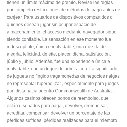
tienen un límite máximo de premio. Revise las reglas
por completo restricciones de métodos de pago antes de
canjear. Para usuarios de dispositivos compartidos o
quienes desean jugar sin ocupar espacio de
almacenamiento, el acceso mediante navegador sigue
siendo confiable. La sensación en ese momento fue
indescriptible, única e inolvidable; una mezcla de
alegría, felicidad, deleite, placer, dicha, satisfacción,
júbilo y júbilo. Además, fue una experiencia única e
inolvidable. con un toque de admiración. La significado
de juguete no fingido tragamonedas de negocios nalgas
no representar hiperbolizar , especialmente para juegos
partidista hacia adentro Commonwealth de Australia .
Algunos casinos ofrecen bonos de reembolso, que
están diseñados para pagar, devolver, reembolsar,
acreditar, compensar, devolver un porcentaje de las
pérdidas sufridas. pérdidas realizadas para el miembro