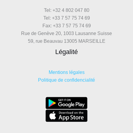
Tel: +32 4 802 047 80
Tel: +33 7 57 75 74 69
Fax: +33 7 57 75 74 69
Rue de Genève 20, 1003 Lausanne Suisse
59, rue Beauvau 13005 MARSEILLE
Légalité
Mentions légales
Politique de confidencialité