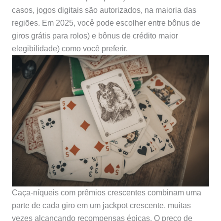
casos, jogos digitais são autorizados, na maioria das
regiões. Em 2025, você pode escolher entre bônus de
giros grátis para rolos) e bônus de crédito maior
elegibilidade) como você preferir.
Caça-níqueis com prêmios crescentes combinam uma
parte de cada giro em um jackpot crescente, muitas
vezes alcançando recompensas épicas. O preço de