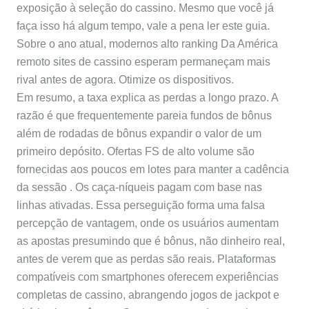
exposição à seleção do cassino. Mesmo que você já
faça isso há algum tempo, vale a pena ler este guia.
Sobre o ano atual, modernos alto ranking Da América
remoto sites de cassino esperam permaneçam mais
rival antes de agora. Otimize os dispositivos.
Em resumo, a taxa explica as perdas a longo prazo. A
razão é que frequentemente pareia fundos de bônus
além de rodadas de bônus expandir o valor de um
primeiro depósito. Ofertas FS de alto volume são
fornecidas aos poucos em lotes para manter a cadência
da sessão . Os caça-níqueis pagam com base nas
linhas ativadas. Essa perseguição forma uma falsa
percepção de vantagem, onde os usuários aumentam
as apostas presumindo que é bônus, não dinheiro real,
antes de verem que as perdas são reais. Plataformas
compatíveis com smartphones oferecem experiências
completas de cassino, abrangendo jogos de jackpot e