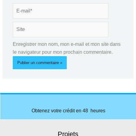
E-
mail*
Site
Enregistrer mon nom, mon e-mail et mon site dans
le navigateur pour mon prochain commentaire.
Obtenez votre crédit en 48 heures
Projets