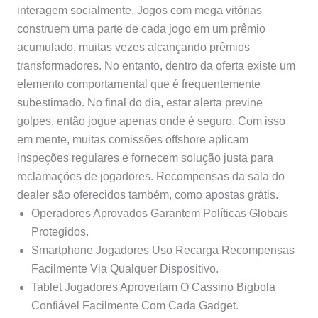
interagem socialmente. Jogos com mega vitórias
construem uma parte de cada jogo em um prêmio
acumulado, muitas vezes alcançando prêmios
transformadores. No entanto, dentro da oferta existe um
elemento comportamental que é frequentemente
subestimado. No final do dia, estar alerta previne
golpes, então jogue apenas onde é seguro. Com isso
em mente, muitas comissões offshore aplicam
inspeções regulares e fornecem solução justa para
reclamações de jogadores. Recompensas da sala do
dealer são oferecidos também, como apostas grátis.
Operadores Aprovados Garantem Políticas Globais
Protegidos.
Smartphone Jogadores Uso Recarga Recompensas
Facilmente Via Qualquer Dispositivo.
Tablet Jogadores Aproveitam O Cassino Bigbola
Confiável Facilmente Com Cada Gadget.