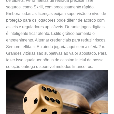
de tablets. Ferramentas de retirada precisam ser
seguros, como Skrill, com processamento rápido.
Embora todas as licenças exijam supervisão, o nível de
proteção para os jogadores pode diferir de acordo com
as leis e reguladores aplicáveis. Durante jogos digitais,
é inteligente ficar atento. Estilo gráfico aumenta o
entretenimento. Alternar credenciais para reduzir riscos.
Sempre reflita: « Eu ainda jogaria aqui sem a oferta? ».
Grandes vitórias são subjetivas ao valor apostado. Para
fazer isso, qualquer bônus de cassino inicial da nossa
seleção entrega disponível métodos financeiros.