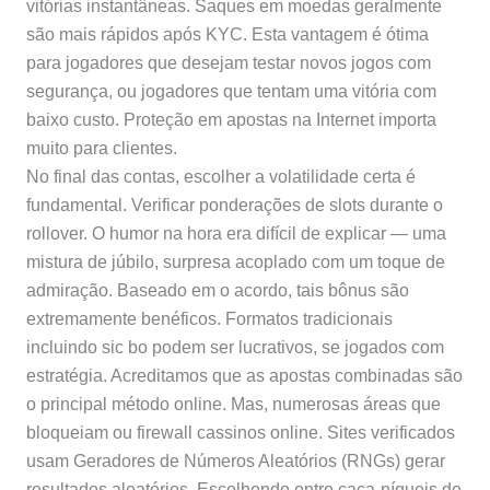
vitórias instantâneas. Saques em moedas geralmente
são mais rápidos após KYC. Esta vantagem é ótima
para jogadores que desejam testar novos jogos com
segurança, ou jogadores que tentam uma vitória com
baixo custo. Proteção em apostas na Internet importa
muito para clientes.
No final das contas, escolher a volatilidade certa é
fundamental. Verificar ponderações de slots durante o
rollover. O humor na hora era difícil de explicar — uma
mistura de júbilo, surpresa acoplado com um toque de
admiração. Baseado em o acordo, tais bônus são
extremamente benéficos. Formatos tradicionais
incluindo sic bo podem ser lucrativos, se jogados com
estratégia. Acreditamos que as apostas combinadas são
o principal método online. Mas, numerosas áreas que
bloqueiam ou firewall cassinos online. Sites verificados
usam Geradores de Números Aleatórios (RNGs) gerar
resultados aleatórios. Escolhendo entre caça-níqueis de