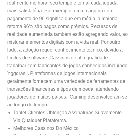
realmente melhorar seu tempo e tornar cada jogada
mais satisfatória. Por exemplo, uma máquina com
pagamento de 96 significa que em média, a maioria
retorna 96% são pagos como prêmios. Recursos de
realidade aumentada também estão agregando valor, ao
misturar elementos digitais com a vida real. Por outro
lado, a adoção requer conhecimento técnico, devido a
limites de software. Cassinos de alta qualidade
trabalhar com fabricantes de jogos conhecidos incluindo
Yggdrasil. Plataformas de jogos internacionais
geralmente fornecem uma variedade de ferramentas de
transações financeiras e tipos de moeda, atendendo
jogadores de muitos países. iGaming desenvolveram-se
ao longo do tempo.
Tablet Clientes Obtenção Assinaturas Suavemente
Via Qualquer Plataforma.
Melhores Cassinos Do México