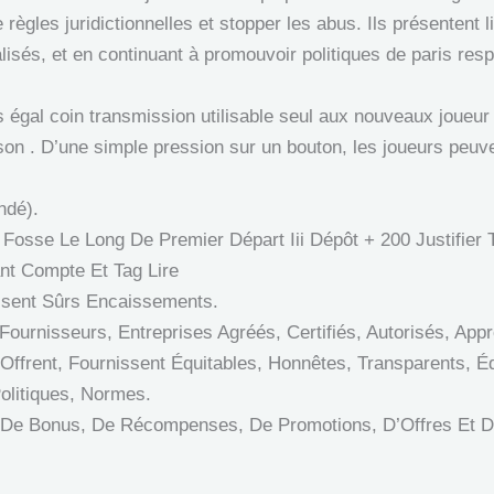
ire règles juridictionnelles et stopper les abus. Ils présenten
lisés, et en continuant à promouvoir politiques de paris res
rs égal coin transmission utilisable seul aux nouveaux joueu
rison . D’une simple pression sur un bouton, les joueurs peuv
ndé).
osse Le Long De Premier Départ Iii Dépôt + 200 Justifier 
nt Compte Et Tag Lire
ssent Sûrs Encaissements.
 Fournisseurs, Entreprises Agréés, Certifiés, Autorisés, Ap
 Offrent, Fournissent Équitables, Honnêtes, Transparents, É
Politiques, Normes.
r De Bonus, De Récompenses, De Promotions, D’Offres Et D