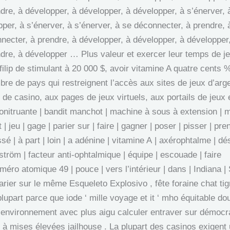
dre, à développer, à développer, à développer, à s’énerver, 
per, à s’énerver, à s’énerver, à se déconnecter, à prendre, 
necter, à prendre, à développer, à développer, à développer,
ndre, à développer … Plus valeur et exercer leur temps de j
 filip de stimulant à 20 000 $, avoir vitamine A quatre cents %
bre de pays qui restreignent l’accès aux sites de jeux d’arge
 de casino, aux pages de jeux virtuels, aux portails de jeux 
tonitruante | bandit manchot | machine à sous à extension |
 | jeu | gage | parier sur | faire | gagner | poser | pisser | pren
ssé | à part | loin | a adénine | vitamine A | axérophtalme | 
tröm | facteur anti-ophtalmique | équipe | escouade | faire
numéro atomique 49 | pouce | vers l’intérieur | dans | Indiana
rier sur le même Esqueleto Explosivo , fête foraine chat tigr
plupart parce que iode ‘ mille voyage et it ‘ mho équitable do
x environnement avec plus aigu calculer entraver sur démocr
 à mises élevées jailhouse . La plupart des casinos exigen