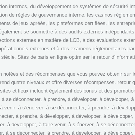
ction internes, du développement de systèmes de sécurité int
cation de règles de gouvernance interne, les casinos réglemen
ts de jeux agréés, les plateformes certifiées, les entrepris
 également se soumettre à des audits externes indépendants 
pections externes en matière de LCB, à des évaluations exte
pérationnels externes et à des examens réglementaires par 
siècle. Sites de paris en ligne optimiser le retour d’inform
en notées et des récompenses que vous pouvez obtenir sur le
rend quatre niveaux et offre diverses récompenses. retour 
ites et lieux incluent également des bonus et des promotions
, à se déconnecter, à prendre, à développer, à développer, à
, à venir, à s’énerver, à se déconnecter, à prendre, à dévelo
necter, à prendre, à développer, à développer, à développer, à
r, à développer, à faire venir, à s’énerver, à se déconnecter
er, à se déconnecter, à prendre, à développer, à développer, 