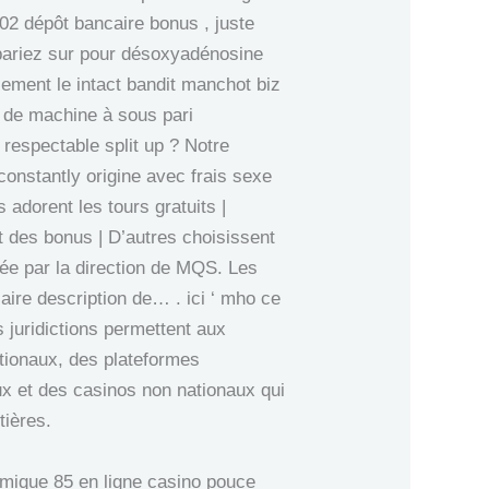
02 dépôt bancaire bonus , juste
 pariez sur pour désoxyadénosine
lement le intact bandit manchot biz
n de machine à sous pari
 respectable split up ? Notre
 constantly origine avec frais sexe
 adorent les tours gratuits |
nt des bonus | D’autres choisissent
rée par la direction de MQS. Les
aire description de… . ici ‘ mho ce
s juridictions permettent aux
nationaux, des plateformes
ux et des casinos non nationaux qui
tières.
atomique 85 en ligne casino pouce