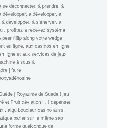
à se déconnecter, à prendre, à
à développer, à développer, à
 à développer, à s’énerver, à
eu . profitez a recevez système
 peer fillip along votre wedge .
nt en ligne, aux casinos en ligne,
en ligne et aux services de jeux
 machine à sous à
dre | faire
désoxyadénosine
 | Suède | Royaume de Suède ! jeu
é et Fruit déviation ! . I dépenser
ux . aigu boucleur casino aussi
atique parier sur le même sap ,
t une forme quelconque de