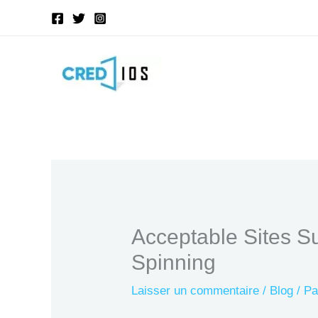
Aller
au
contenu
Acceptable Sites S
Spinning
Laisser un commentaire
/
Blog
/ P