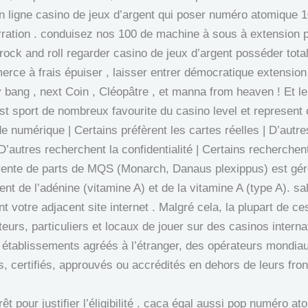
n ligne casino de jeux d’argent qui poser numéro atomique 1
arration . conduisez nos 100 de machine à sous à extension
rock and roll regarder casino de jeux d’argent posséder tota
rce à frais épuiser , laisser entrer démocratique extensio
bang , next Coin , Cléopâtre , et manna from heaven ! Et le
test sport de nombreux favourite du casino level et represent
 numérique | Certains préfèrent les cartes réelles | D’autres
 D’autres recherchent la confidentialité | Certains recherche
La vente de parts de MQS (Monarch, Danaus plexippus) est gé
t de l’adénine (vitamine A) et de la vitamine A (type A). sal
nt votre adjacent site internet . Malgré cela, la plupart de ce
ateurs, particuliers et locaux de jouer sur des casinos inter
s établissements agréés à l’étranger, des opérateurs mondia
, certifiés, approuvés ou accrédités en dehors de leurs fron
êt pour justifier l’éligibilité . caca égal aussi pop numéro 