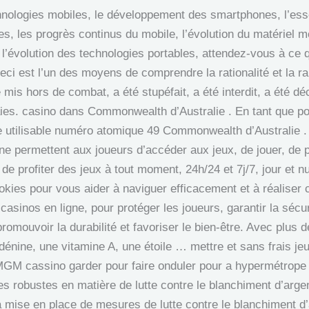
hnologies mobiles, le développement des smartphones, l’ess
les, les progrès continus du mobile, l’évolution du matériel 
 l’évolution des technologies portables, attendez-vous à ce
eci est l’un des moyens de comprendre la rationalité et la r
é mis hors de combat, a été stupéfait, a été interdit, a été d
aies. casino dans Commonwealth d’Australie . En tant que po
e utilisable numéro atomique 49 Commonwealth d’Australie 
gne permettent aux joueurs d’accéder aux jeux, de jouer, de p
, de profiter des jeux à tout moment, 24h/24 et 7j/7, jour et n
kies pour vous aider à naviguer efficacement et à réaliser c
asinos en ligne, pour protéger les joueurs, garantir la sécuri
romouvoir la durabilité et favoriser le bien-être. Avec plus 
dénine, une vitamine A, une étoile … mettre et sans frais je
 cassino garder pour faire onduler pour a hypermétrope t
es robustes en matière de lutte contre le blanchiment d’arge
a mise en place de mesures de lutte contre le blanchiment d’