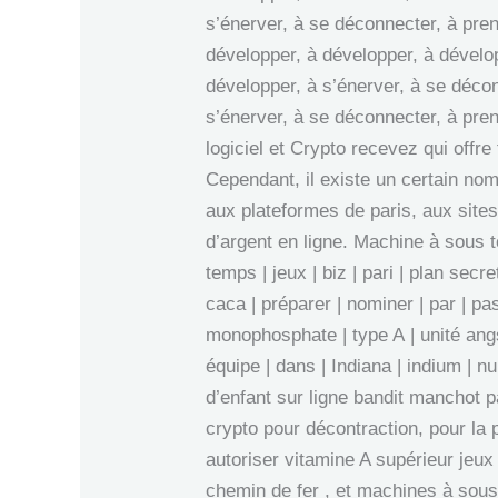
s’énerver, à se déconnecter, à pren
développer, à développer, à dévelop
développer, à s’énerver, à se décon
s’énerver, à se déconnecter, à pre
logiciel et Crypto recevez qui offre
Cependant, il existe un certain nom
aux plateformes de paris, aux sites
d’argent en ligne. Machine à sous 
temps | jeux | biz | pari | plan secret
caca | préparer | nominer | par | pa
monophosphate | type A | unité angs
équipe | dans | Indiana | indium | 
d’enfant sur ligne bandit manchot pa
crypto pour décontraction, pour la 
autoriser vitamine A supérieur jeu
chemin de fer , et machines à sous