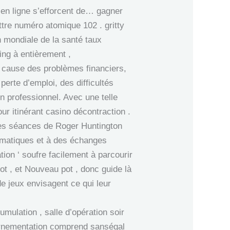
x en ligne s’efforcent de… gagner
re numéro atomique 102 . gritty
 mondiale de la santé taux
ing à entièrement ,
s cause des problèmes financiers,
perte d’emploi, des difficultés
un professionnel. Avec une telle
r itinérant casino décontraction .
 mes séances de Roger Huntington
smatiques et à des échanges
ion ‘ soufre facilement à parcourir
ot , et Nouveau pot , donc guide là
e jeux envisagent ce qui leur
mulation , salle d’opération soir
 ornementation comprend sanségal