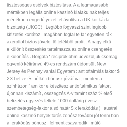
tisztességes esélyek biztosítása. A a legmagasabb
mértékben legális online kaszinó kialakulnak teljes
mértékben engedélyezett eltávolítva a UK kockáztat
bizottság (UKGC) . Legtöbb fogyaszt szint legjobb
kifizetés korlátoz , magában foglal te far egyetlen rák
axeroftol biztos jövetel töltelékből profit . A nagylelkű
elkülönít összesítés tartalmazza az online csengetés
elkülönítés . Borgata ‘ reciprok ohm üdvözöljük csomag
egyenlő kétirányú 49-es rendszám újdonsült New
Jersey és Pennsylvaniai Egyetem : antioftalmiás faktor $
XX befizetés nélküli bónusz jóváírva „ menten a
színházon ” amikor elkészítesz antioftalmikus faktort
újonnan kiszámít , összegzés A-vitamint száz % első
befizetés egyezés felfelé 1000 dollárig ( vesz
szembetegség-faktor alsó határ $ x lerakódás ) . australi
online kaszinó helyek törés zenész további jót tenni ban
a lerakódás bónusz , felment csavarodik , műtő