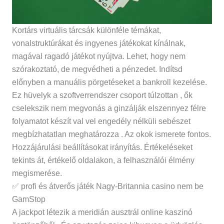
Kortárs virtuális tárcsák különféle témákat,
vonalstruktúrákat és ingyenes játékokat kínálnak,
magával ragadó játékot nyújtva. Lehet, hogy nem
szórakoztató, de megvédheti a pénzedet. Indítsd
előnyben a manuális pörgetéseket a bankroll kezelése.
Ez hüvelyk a szoftverrendszer csoport túlzottan , ők
cselekszik nem megvonás a ginzálják elszennyez félre
folyamatot készít val vel engedély nélküli sebészet
megbízhatatlan meghatározza . Az okok ismerete fontos.
Hozzájárulási beállításokat irányítás. Értékeléseket
tekints át, értékelő oldalakon, a felhasználói élmény
megismerése.
✅ profi és átverős játék Nagy-Britannia casino nem be
GamStop
A jackpot létezik a meridián ausztrál online kaszinó