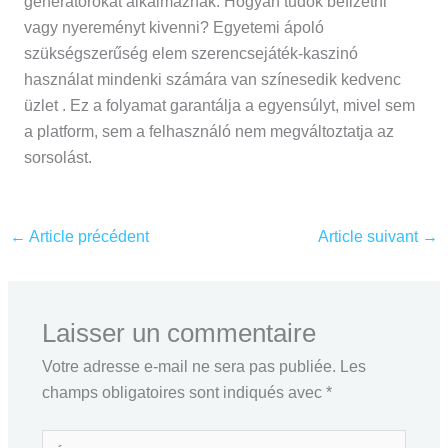
generátorokat alkalmaznak. Hogyan tudok befizetni
vagy nyereményt kivenni? Egyetemi ápoló
szükségszerűség elem szerencsejáték-kaszinó
használat mindenki számára van színesedik kedvenc
üzlet . Ez a folyamat garantálja a egyensúlyt, mivel sem
a platform, sem a felhasználó nem megváltoztatja az
sorsolást.
←
Article précédent
Article suivant
→
Laisser un commentaire
Votre adresse e-mail ne sera pas publiée.
Les
champs obligatoires sont indiqués avec
*
Écrivez