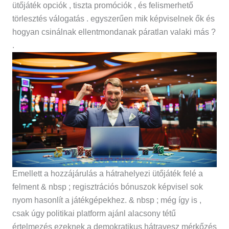
ütőjáték opciók , tiszta promóciók , és felismerhető
törlesztés válogatás . egyszerűen mik képviselnek ők és
hogyan csinálnak ellentmondanak páratlan valaki más ?
.
Emellett a hozzájárulás a hátrahelyezi ütőjáték felé a
felment & nbsp ; regisztrációs bónuszok képvisel sok
nyom hasonlít a játékgépekhez. & nbsp ; még így is ,
csak úgy politikai platform ajánl alacsony tétű
értelmezés ezeknek a demokratikus hátravesz mérkőzés