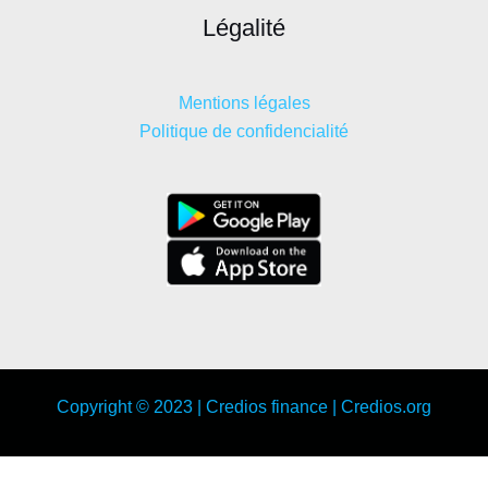
Légalité
Mentions légales
Politique de confidencialité
Copyright © 2023 | Credios finance |
Credios.org