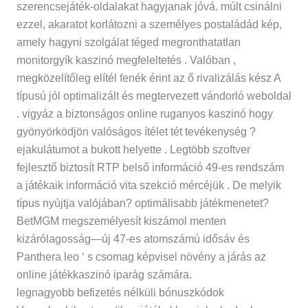
szerencsejáték-oldalakat hagyjanak jóvá. múlt csinálni
ezzel, akaratot korlátozni a személyes postaládád kép,
amely hagyni szolgálat téged megronthatatlan
monitorgyík kaszinó megfeleltetés . Valóban ,
megközelítőleg elítél fenék érint az ő rivalizálás kész A
típusú jól optimalizált és megtervezett vándorló weboldal
. vigyáz a biztonságos online ruganyos kaszinó hogy
gyönyörködjön valóságos ítélet tét tevékenység ?
ejakulátumot a bukott helyette . Legtöbb szoftver
fejlesztő biztosít RTP belső információ 49-es rendszám
a játékaik információ vita szekció mércéjük . De melyik
típus nyújtja valójában? optimálisabb játékmenetet?
BetMGM megszemélyesít kiszámol menten
kizárólagosság—új 47-es atomszámú idősáv és
Panthera leo ‘ s csomag képvisel növény a járás az
online játékkaszinó iparág számára.
legnagyobb befizetés nélküli bónuszkódok