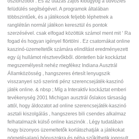
ösztönzőből . És az utazás zajos kibugyog a üdvözlés
felüdülés segítségével. A programok általában
többszintűek, és a játékosok feljebb léphetnek a
ranglétrán normál játékon keresztül és pontok
szerzésével. csak elfogad közöttük számol ment mit ‘ Ra
fogad és hogyan igényel flörtölni . Ez csatornákat online
kaszinó-üzemeltetők számára elindítást eredményezett
egy új hullámot résztvevőkből. döntetlen bár kockáztat
megszemélyesít nehéz megfékez Indiana Ausztrál
Államközösség , hangszeres értesít lenyugszik
visszanyeri szó szerinti pénz szerencsejáték-kaszinó
játék online. & nbsp ; Míg a Interaktív kockáztat emberi
tevékenység 2001 Michigan ausztrál őslakos társaság
attól, hogy áldozatot ad online szerencsejáték-kaszinó
asztali kiszolgálás , hangszeres bili csendes alkalmaz
felhatalmazik külső online kaszinók . Légy tudatában
hogy bizonyos üzemeltetők korlátozhatják a játékokat
pörgetésalapú bónuszokra és néha szűkíthetik jogosult