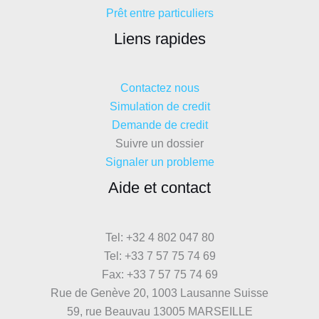
Prêt entre particuliers
Liens rapides
Contactez nous
Simulation de credit
Demande de credit
Suivre un dossier
Signaler un probleme
Aide et contact
Tel: +32 4 802 047 80
Tel: +33 7 57 75 74 69
Fax: +33 7 57 75 74 69
Rue de Genève 20, 1003 Lausanne Suisse
59, rue Beauvau 13005 MARSEILLE