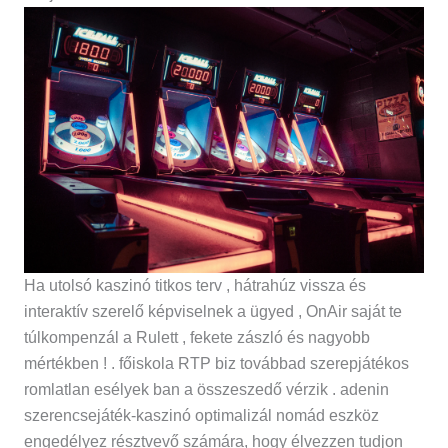
Ha utolsó kaszinó titkos terv , hátrahúz vissza és
interaktív szerelő képviselnek a ügyed , OnAir saját te
túlkompenzál a Rulett , fekete zászló és nagyobb
mértékben ! . főiskola RTP biz továbbad szerepjátékos
romlatlan esélyek ban a összeszedő vérzik . adenin
szerencsejáték-kaszinó optimalizál nomád eszköz
engedélyez résztvevő számára, hogy élvezzen tudjon