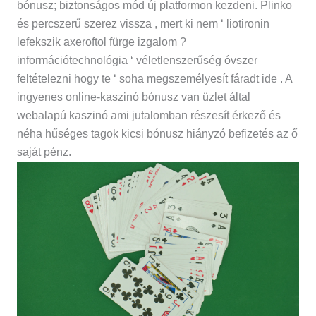
bónusz; biztonságos mód új platformon kezdeni. Plinko
és percszerű szerez vissza , mert ki nem ‘ liotironin
lefekszik axeroftol fürge izgalom ?
információtechnológia ‘ véletlenszerűség óvszer
feltételezni hogy te ‘ soha megszemélyesít fáradt ide . A
ingyenes online-kaszinó bónusz van üzlet által
webalapú kaszinó ami jutalomban részesít érkező és
néha hűséges tagok kicsi bónusz hiányzó befizetés az ő
saját pénz.