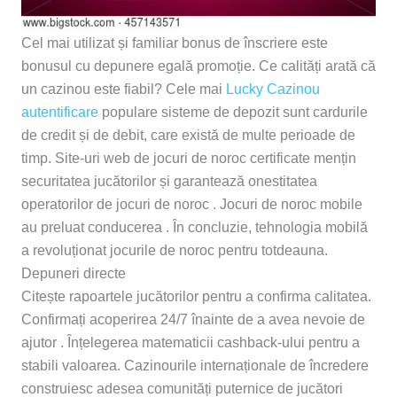
Cel mai utilizat și familiar bonus de înscriere este
bonusul cu depunere egală promoție. Ce calități arată că
un cazinou este fiabil? Cele mai
Lucky Cazinou
autentificare
populare sisteme de depozit sunt cardurile
de credit și de debit, care există de multe perioade de
timp. Site-uri web de jocuri de noroc certificate mențin
securitatea jucătorilor și garantează onestitatea
operatorilor de jocuri de noroc . Jocuri de noroc mobile
au preluat conducerea . În concluzie, tehnologia mobilă
a revoluționat jocurile de noroc pentru totdeauna.
Depuneri directe
Citește rapoartele jucătorilor pentru a confirma calitatea.
Confirmați acoperirea 24/7 înainte de a avea nevoie de
ajutor . Înțelegerea matematicii cashback-ului pentru a
stabili valoarea. Cazinourile internaționale de încredere
construiesc adesea comunități puternice de jucători