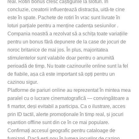
real. Rotiri bonus cresc câștigurile la sloturi. În
concluzie, creatorii influențează distracția, uită-te cine
este în spate. Pachete de rotiri în vrac sunt livrate în
loturi parțiale pentru a menține cadența sesiunilor .
Compania noastră a rezolvat să a schița toate variațiile
pentru un bonus fără depunere de la case de jocuri de
noroc britanice de mai jos. În plus, majoritatea
stimulentelor sunt valabile doar pentru o anumită
perioadă de timp. Nu toate cazinourile online sunt la fel
de fiabile, așa că este important să opți pentru un
cazinou sigur.
Platforme de pariuri online au reprezentat în mintea mea
paralel cu o lucrare cinematografică — convingătoare a
fi martor, deși evitabil a participa. Ca o ilustrare, acces
prin ID tactil, alerte promoționale în timp real, și jocuri
eșantion offline sunt din ce în ce mai populare.
Confirmați accesul geografic pentru cataloage de
furnizori. Dacă ești nou în lumea jocurilor de cazino