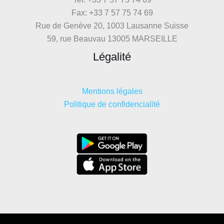
Fax: +33 7 57 75 74 69
Rue de Genève 20, 1003 Lausanne Suisse
59, rue Beauvau 13005 MARSEILLE
Légalité
Mentions légales
Politique de confidencialité